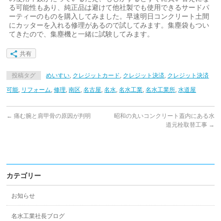
る可能性もあり、純正品は避けて他社製でも使用できるサードパ
ーティーのものを購入してみました。早速明日コンクリート土間
にカッターを入れる修理があるので試してみます。集塵袋もつい
てきたので、集塵機と一緒に試験してみます。
共有
投稿タグ
めいすい
,
クレジットカード
,
クレジット決済
,
クレジット決済
可能
,
リフォーム
,
修理
,
南区
,
名古屋
,
名水
,
名水工業
,
名水工業所
,
水道屋
←
痛む腕と肩甲骨の原因が判明
昭和の丸いコンクリート蓋内にある水
道元栓取替工事
→
カテゴリー
お知らせ
名水工業社長ブログ