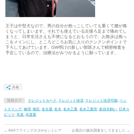
王子は中型犬なので、男の自分が抱っこしていても重くて腰が痛
くなってしまいます。それでも使えている左後ろ足まで痛めてし
まうと、日常生活さえも不便になるとおもうので、お散歩は抱っ
こをメインにし、ところどころお気に入りのクンクンポイントで
下ろしてあげています。GW明けの新しい獣医さんで精密検査を
予定しているので、治療法がみつかるように願っています。
共有
投稿タグ
クレジットカード
,
クレジット決済
,
クレジット決済可能
,
ペッ
トスリング
,
修理
,
南区
,
名古屋
,
名水
,
名水工業
,
名水工業所
,
多頭犬飼い
,
日本ス
ピッツ
,
水道
,
水道屋
←
ANAフライングホヌinセントレア
お風呂の漏水調査をしてきました
→