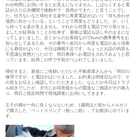
わせ時間にお伺いするとお見えになりません。しばらくすると電
話が入り公共機関で移動中で「急用ができた」と言うことでし
た。仕方ないなと帰社する途中に再度電話がはいり「待ち合わせ
場所に向かっている」ということで再度もどりました。が、いく
ら待っても姿が見えません。それから何度も電話でやり取りをし
ましたが結局会うことが出来ず、最後は電話も話し中のままにな
ってしまいました。古くからのお客様なのでkuniの携帯番号をお
知らせしてあるため、その番号へ前日から何度も電話があり深夜
にも着信がはいり、今日は睡眠不足です。ちょっとお話の内容も
不思議な状態だったので、明日奥様へお電話を入れてみようと思
っています。結局この件で午前がつぶれてしまいました。
帰社すると、新規にご依頼いただいた不動産屋さんから「明日の
修理ですが」と電話がはいりました。お約束は明後日なので、そ
の旨をお伝えし確認していただきました。なんだか今日はトラブ
ル続きでしたが、夕方にお得意様からの緊急なご相談がその後入
り、明日ご指定時間で現地調査にお伺いしてきます。
王子の脚が一向に良くならないため、1週間ほど前からメルカリ
で購入した「ペットスリング（抱っこ紐）」でお散歩に出ていま
す。