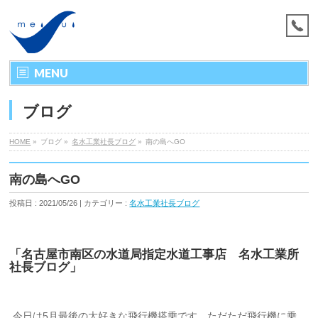
MENU
ブログ
HOME
»
ブログ »
名水工業社長ブログ
»
南の島へGO
南の島へGO
投稿日 : 2021/05/26 | カテゴリー :
名水工業社長ブログ
「名古屋市南区の水道局指定水道工事店 名水工業所
社長ブログ」
今日は5月最後の大好きな飛行機搭乗です。ただただ飛行機に乗