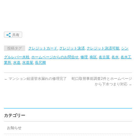
共有
投稿タグ
クレジットカード
,
クレジット決済
,
クレジット決済可能
,
シン
グルレバー水栓
,
ホームページからのお問合せ
,
修理
,
南区
,
名古屋
,
名水
,
名水工
業所
,
水道
,
水道屋
,
長尺脚
←
マンション給湯管水漏れの修理完了
蛇口取替事前調査2件とホームページ
から下水つまり対応
→
カテゴリー
お知らせ