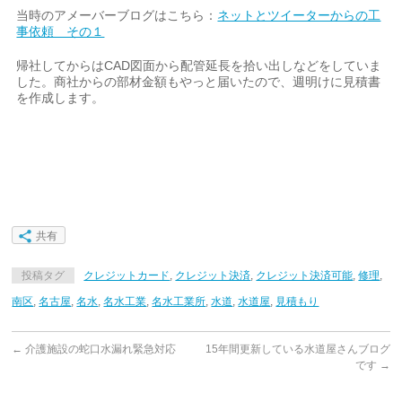
当時のアメーバーブログはこちら：
ネットとツイーターからの工
事依頼 その１
帰社してからはCAD図面から配管延長を拾い出しなどをしていま
した。商社からの部材金額もやっと届いたので、週明けに見積書
を作成します。
共有
投稿タグ
クレジットカード
,
クレジット決済
,
クレジット決済可能
,
修理
,
南区
,
名古屋
,
名水
,
名水工業
,
名水工業所
,
水道
,
水道屋
,
見積もり
←
介護施設の蛇口水漏れ緊急対応
15年間更新している水道屋さんブログ
です
→