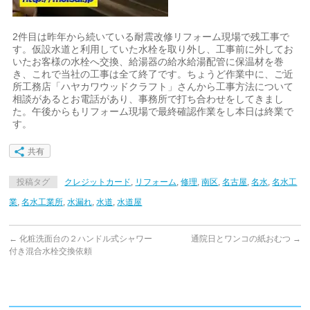
2件目は昨年から続いている耐震改修リフォーム現場で残工事で
す。仮設水道と利用していた水栓を取り外し、工事前に外してお
いたお客様の水栓へ交換、給湯器の給水給湯配管に保温材を巻
き、これで当社の工事は全て終了です。ちょうど作業中に、ご近
所工務店「ハヤカワウッドクラフト」さんから工事方法について
相談があるとお電話があり、事務所で打ち合わせをしてきまし
た。午後からもリフォーム現場で最終確認作業をし本日は終業で
す。
共有
投稿タグ
クレジットカード
,
リフォーム
,
修理
,
南区
,
名古屋
,
名水
,
名水工
業
,
名水工業所
,
水漏れ
,
水道
,
水道屋
←
化粧洗面台の２ハンドル式シャワー
通院日とワンコの紙おむつ
→
付き混合水栓交換依頼