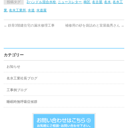
投稿タグ
2ハンドル混合水栓
,
ニュースレター
,
南区
,
名古屋
,
名水
,
名水工
業
,
名水工業所
,
水道
,
水道屋
←
鉄骨3階建住宅の漏水修理工事
補修用の砂を袋詰めと室屋義秀さん
→
カテゴリー
お知らせ
名水工業社長ブログ
工事例ブログ
睡眠時無呼吸症候群