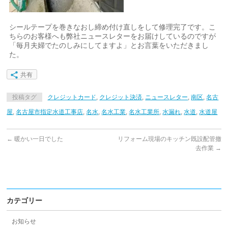
シールテープを巻きなおし締め付け直しをして修理完了です。こ
ちらのお客様へも弊社ニュースレターをお届けしているのですが
「毎月夫婦でたのしみにしてますよ」とお言葉をいただきまし
た。
共有
投稿タグ
クレジットカード
,
クレジット決済
,
ニュースレター
,
南区
,
名古
屋
,
名古屋市指定水道工事店
,
名水
,
名水工業
,
名水工業所
,
水漏れ
,
水道
,
水道屋
←
暖かい一日でした
リフォーム現場のキッチン既設配管撤
去作業
→
カテゴリー
お知らせ