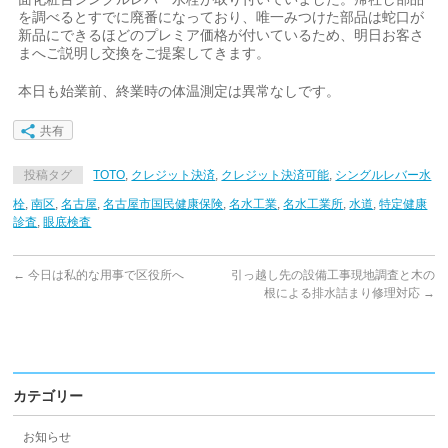
を調べるとすでに廃番になっており、唯一みつけた部品は蛇口が
新品にできるほどのプレミア価格が付いているため、明日お客さ
まへご説明し交換をご提案してきます。
本日も始業前、終業時の体温測定は異常なしです。
共有
投稿タグ
TOTO
,
クレジット決済
,
クレジット決済可能
,
シングルレバー水
栓
,
南区
,
名古屋
,
名古屋市国民健康保険
,
名水工業
,
名水工業所
,
水道
,
特定健康
診査
,
眼底検査
←
今日は私的な用事で区役所へ
引っ越し先の設備工事現地調査と木の
根による排水詰まり修理対応
→
カテゴリー
お知らせ