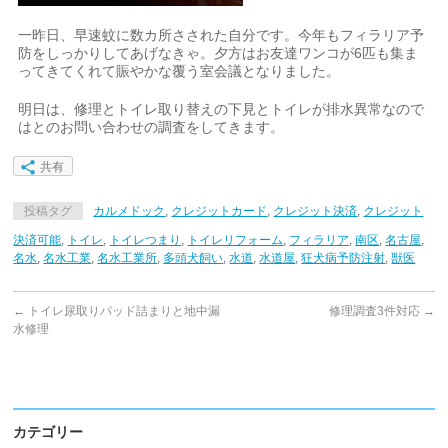
一昨日、早速蚊に数カ所さされた自分です。今年もフィラリア予
防をしっかりしてあげなきゃ。夕方はお友達ワンコが6匹も集ま
ってきてくれて賑やかな覆う室会議となりました。
明日は、修理とトイレ取り替えの下見とトイレが排水異常なので
はとのお問い合わせの調査をしてきます。
共有
投稿タグ
カルメドック
,
クレジットカード
,
クレジット決済
,
クレジット
決済可能
,
トイレ
,
トイレつまり
,
トイレリフォーム
,
フィラリア
,
南区
,
名古屋
,
名水
,
名水工業
,
名水工業所
,
多頭犬飼い
,
水道
,
水道屋
,
狂犬病予防注射
,
獣医
←
トイレ尿取りパッド詰まりと地中漏
修理調査3件対応
→
水修理
カテゴリー