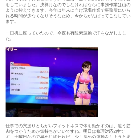
をしていました。決算月なのでしなければならに事務作業は山の
ように控えてきます。今年は年末に向け現場作業で事務所にいら
れる時間が少なくなりそうなため、今からがんばってこなしてい
ます。
一日机に座っていたので、今夜も有酸素運動で汗をながしまし
た。
仕事での穴掘りとちがいフィットネスで体を動かすのは、違う筋
肉をつかうためか気持ちがいいですね。明日は修理対応2件で
す。土曜日なので早めに終われば、少し長めの運動をしようと思