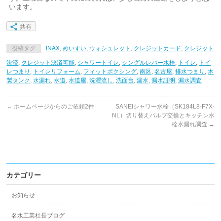
います。
共有
投稿タグ
INAX
,
めいすい
,
ウォシュレット
,
クレジットカード
,
クレジット
決済
,
クレジット決済可能
,
シャワートイレ
,
シングルレバー水栓
,
トイレ
,
トイ
レつまり
,
トイレリフォーム
,
フィットボクシング
,
南区
,
名古屋
,
排水つまり
,
木
製タンク
,
水漏れ
,
水道
,
水道屋
,
洗濯流し
,
洗面台
,
漏水
,
漏水証明
,
漏水調査
←
ホームページからのご依頼2件
SANEIシャワー水栓（SK184L8-F7X-
NL）切り替えバルブ交換とキッチン水
栓水漏れ調査
→
カテゴリー
お知らせ
名水工業社長ブログ